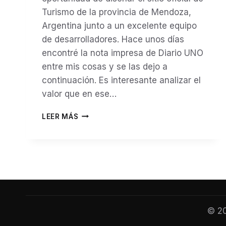
Turismo de la provincia de Mendoza,
Argentina junto a un excelente equipo
de desarrolladores. Hace unos días
encontré la nota impresa de Diario UNO
entre mis cosas y se las dejo a
continuación. Es interesante analizar el
valor que en ese…
DISEÑO
LEER MÁS
DEL
SITIO
OFICIAL
DE
TURISMO
DE
MENDOZA
EN
EL
© 20
AÑO