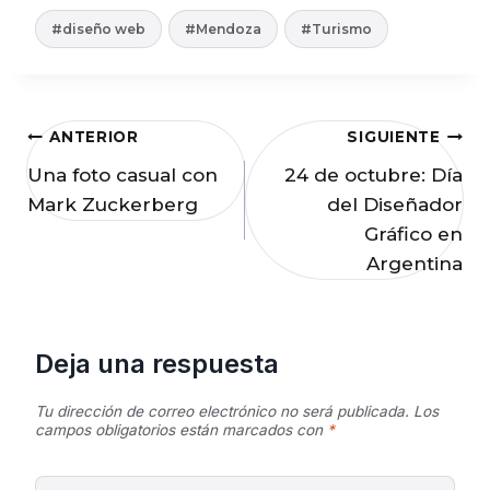
Etiquetas
#
diseño web
#
Mendoza
#
Turismo
de
la
entrada:
Navegación
ANTERIOR
SIGUIENTE
Una foto casual con
24 de octubre: Día
de
Mark Zuckerberg
del Diseñador
entradas
Gráfico en
Argentina
Deja una respuesta
Tu dirección de correo electrónico no será publicada.
Los
campos obligatorios están marcados con
*