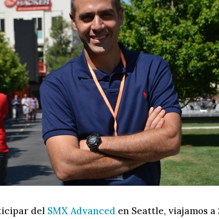
ticipar del
SMX Advanced
en Seattle, viajamos a