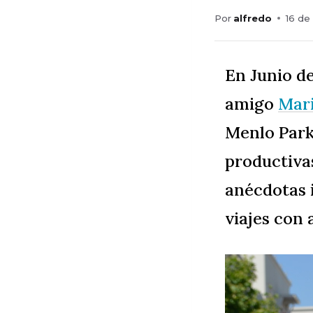
Por
alfredo
16 de
En Junio de
amigo
Mari
Menlo Park
productiva
anécdotas i
viajes con 